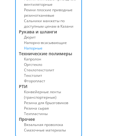
вентиляторные
Ремни плоские приводные
резинотканевые
Сальники манжеты по
доступным ценам в Казани
Рукава и шланги
Дюрит
Напорно-всасывающие
Напорные
Технические полимеры
Капролон
Оргстекло
Стеклотекстолит
Текстолит
Фторопласт
РТИ
Конвейерные ленты
(транспортерные)
Резина для брызговиков
Резина сырая
Техпластины
Прочее
Вязальная проволока
Смазочные материалы