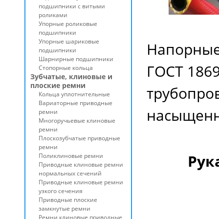
подшипники с витыми
роликами
Упорные роликовые
подшипники
Упорные шариковые
Напорные
подшипники
Шарнирные подшипники
ГОСТ 1869
Стопорные кольца
Зубчатые, клиновые и
плоские ремни
трубопров
Кольца уплотнительные
Вариаторные приводные
насыщенно
ремни
Многоручьевые клиновые
ремни
Плоскозубчатые приводные
ремни
Рук
Поликлиновые ремни
Приводные клиновые ремни
нормальных сечений
Приводные клиновые ремни
узкого сечения
Приводные плоские
замкнутые ремни
Ремни клиновые приводные