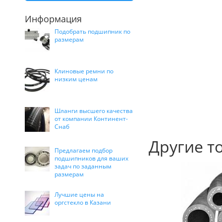
Информация
Подобрать подшипник по
размерам
Клиновые ремни по
низким ценам
Шланги высшего качества
от компании Континент-
Снаб
Другие т
Предлагаем подбор
подшипников для ваших
задач по заданным
размерам
Лучшие цены на
оргстекло в Казани