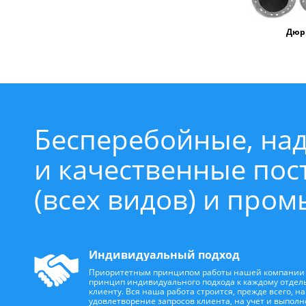
Дюр
Бесперебойные, на
и качественные по
(всех видов) и про
Индивидуальный подход
Приоритетным принципом работы нашей компании 
принцип индивидуального подхода к каждому отдел
клиенту. Вся наша работа строится, прежде всего, на
удовлетворение запросов клиента, на учет и выполн