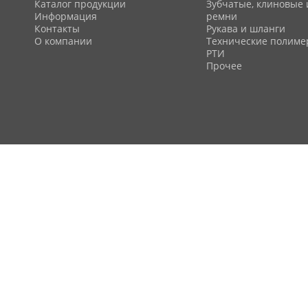
Каталог продукции
Зубчатые, клиновые 
Информация
ремни
Контакты
Рукава и шланги
О компании
Технические полим
РТИ
Прочее